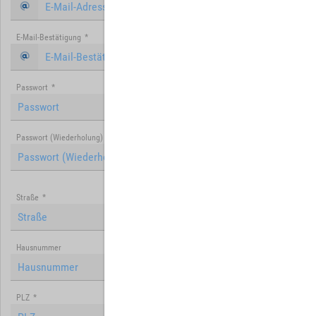
E-Mail-Bestätigung
*
Passwort
*
Passwort (Wiederholung)
*
Straße
*
Hausnummer
PLZ
*