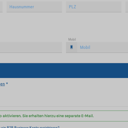
Mobil
gen
*
aktivieren. Sie erhalten hierzu eine separate E-Mail.
r ein B2B Business Konto registrieren?