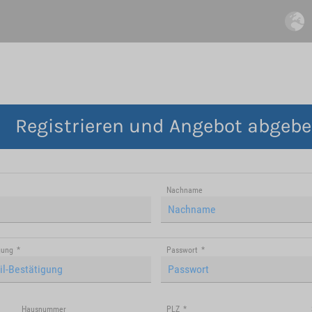
Registrieren und Angebot abgeb
Nachname
gung
*
Passwort
*
Hausnummer
PLZ
*