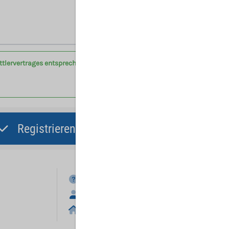
Hinweis: Mit (*) gekennzeichnete Felder sind Pflichtfelder.
ittlervertrages entsprechend der Vertragsbedingungen am
Registrieren und Angebot abgeben
FAQ
Anmelden
Home