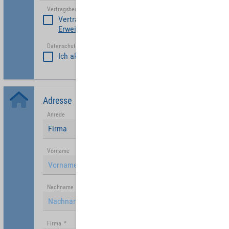
Vertragsbedinungen akzeptieren
*
Vertragsbedinungen akzeptieren
Erweiterte Vertragsbedingungen Partner
Datenschutzerklärung akzeptiert
*
Ich akzeptiere die
Datenschutzrichtlinie
.
Adresse
Anrede
Firma
Vorname
Nachname
Firma
*