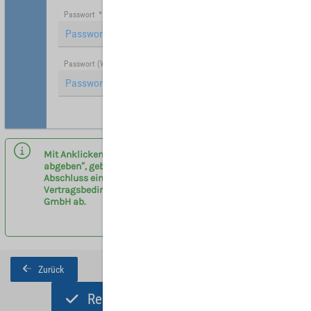
Passwort
*
Passwort (Wiederholung)
*
Hinweis: Mit (*) gekennzeichnete Felder sind Pflichtfelder.
Mit Anklicken des Buttons „Registrieren und Angebot
abgeben“, geben sie eine verbindliche Anfrage zum
Abschluss eines Vermittlervertrages entsprechend der
Vertragsbedingungen am Flughafen Leipzig/Halle
GmbH ab.
Zurück
Registrieren und Angebot abgeben