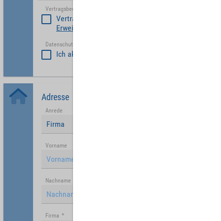
Vertragsbedinungen akzeptieren
*
Vertragsbedinungen akzeptieren
Erweiterte Vertragsbedingungen Partner
Datenschutzerklärung akzeptiert
*
Ich akzeptiere die
Datenschutzrichtlinie
.
Adresse
Anrede
Firma
Vorname
Nachname
Firma
*