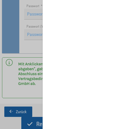
Passwort
*
Passwort (Wiederholung)
*
Hinweis: Mit (*) gekennzeichnete Felder sind Pflichtfelder.
Mit Anklicken des Buttons „Registrieren und Angebot
abgeben“, geben sie eine verbindliche Anfrage zum
Abschluss eines Vermittlervertrages entsprechend der
Vertragsbedingungen am Flughafen Leipzig/Halle
GmbH ab.
Zurück
Registrieren und Angebot abgeben