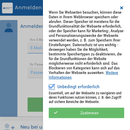
Anmelden
Wenn Sie Webseiten besuchen, können diese
Daten in Ihrem Webbrowser speichern oder
abrufen. Dieser Speicher ist meistens für die
Anmelden
Grundfunktionalität der Webseite erforderlich,
oder der Speicher kann für Marketing-, Analyse-
und Personalisierungszwecke der Webseite
verwendet werden, z. B. zum Speichern Ihrer
Ihre E-Mail-Adresse
*
Einstellungen. Datenschutz ist uns wichtig -
deswegen haben Sie die Möglichkeit,
bestimmte Speichertypen zu deaktivieren, die
für die Grundfunktionen der Website
möglicherweise nicht erforderlich sind. Das
Passwort vergessen?
Ihr Passwort
*
Blockieren von Kategorien kann sich auf das
Verhalten der Webseite auswirken.
Weitere
Informationen
Unbedingt erforderlich
Angemeldet bleiben
Essentiell, um auf der Webseite zu navigieren und
deren Funktionen nutzen können, z. B. den Zugriff
auf sichere Bereiche der Webseite.
Anmelden
Zustimmen
Neu bei uns?