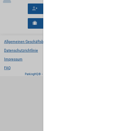
Neues Konto erstellen
Neues B2B-Geschäftskonto registrieren
Allgemeinen Geschäftsbedingungen
Datenschutzrichtlinie
Impressum
FAQ
ParkingHQ® - eine Lösung von
Designa Digital Solutions GmbH