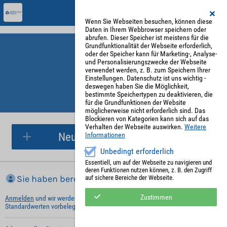
Wenn Sie Webseiten besuchen, können diese
Daten in Ihrem Webbrowser speichern oder
abrufen. Dieser Speicher ist meistens für die
Grundfunktionalität der Webseite erforderlich,
oder der Speicher kann für Marketing-, Analyse-
und Personalisierungszwecke der Webseite
verwendet werden, z. B. zum Speichern Ihrer
Einstellungen. Datenschutz ist uns wichtig -
deswegen haben Sie die Möglichkeit,
bestimmte Speichertypen zu deaktivieren, die
für die Grundfunktionen der Website
Parkplatzreservierung
möglicherweise nicht erforderlich sind. Das
Blockieren von Kategorien kann sich auf das
Verhalten der Webseite auswirken.
Weitere
Neue Parkplatzreservierung
Informationen
Unbedingt erforderlich
Essentiell, um auf der Webseite zu navigieren und
deren Funktionen nutzen können, z. B. den Zugriff
Sie haben bereits ein Konto?
auf sichere Bereiche der Webseite.
Zustimmen
Anmelden
und wir werden die notwendigen Informationen mit Ihren
Standardwerten vorbelegen.