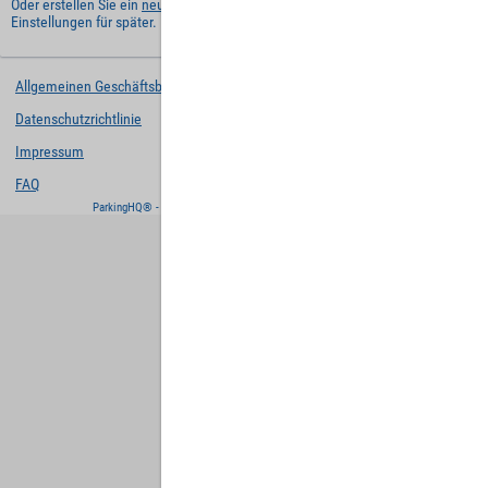
Oder erstellen Sie ein
neues Benutzerkonto
und behalten Sie Ihre
Einstellungen für später.
Allgemeinen Geschäftsbedingungen
Datenschutzrichtlinie
Impressum
FAQ
ParkingHQ® - eine Lösung von
Designa Digital Solutions GmbH