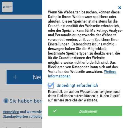
Wenn Sie Webseiten besuchen, können diese
Daten in Ihrem Webbrowser speichern oder
abrufen. Dieser Speicher ist meistens für die
Grundfunktionalität der Webseite erforderlich,
oder der Speicher kann für Marketing-, Analyse-
und Personalisierungszwecke der Webseite
verwendet werden, z. B. zum Speichern Ihrer
Einstellungen. Datenschutz ist uns wichtig -
deswegen haben Sie die Möglichkeit,
bestimmte Speichertypen zu deaktivieren, die
für die Grundfunktionen der Website
Parkplatzreservierung
möglicherweise nicht erforderlich sind. Das
Blockieren von Kategorien kann sich auf das
Verhalten der Webseite auswirken.
Weitere
Neue Parkplatzreservierung
Informationen
Unbedingt erforderlich
Essentiell, um auf der Webseite zu navigieren und
deren Funktionen nutzen können, z. B. den Zugriff
Sie haben bereits ein Konto?
auf sichere Bereiche der Webseite.
Zustimmen
Anmelden
und wir werden die notwendigen Informationen mit Ihren
Standardwerten vorbelegen.