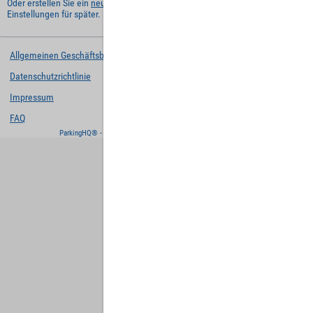
Oder erstellen Sie ein
neues Benutzerkonto
und behalten Sie Ihre
Einstellungen für später.
Allgemeinen Geschäftsbedingungen
Datenschutzrichtlinie
Impressum
FAQ
ParkingHQ® - eine Lösung von
Designa Digital Solutions GmbH