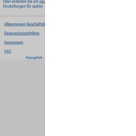
Oder erstellen Sie ein
neues Benutzerkonto
und behalten Sie Ihre
Einstellungen für später.
Allgemeinen Geschäftsbedingungen
Datenschutzrichtlinie
Impressum
FAQ
ParkingHQ® - eine Lösung von
Designa Digital Solutions GmbH