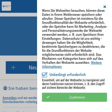
Wenn Sie Webseiten besuchen, können diese
Daten in Ihrem Webbrowser speichern oder
abrufen. Dieser Speicher ist meistens für die
Grundfunktionalität der Webseite erforderlich,
oder der Speicher kann für Marketing-, Analyse-
und Personalisierungszwecke der Webseite
verwendet werden, z. B. zum Speichern Ihrer
Einstellungen. Datenschutz ist uns wichtig -
deswegen haben Sie die Möglichkeit,
bestimmte Speichertypen zu deaktivieren, die
für die Grundfunktionen der Website
Parkplatzreservierung
möglicherweise nicht erforderlich sind. Das
Blockieren von Kategorien kann sich auf das
Verhalten der Webseite auswirken.
Weitere
Neue Parkplatzreservierung
Informationen
Unbedingt erforderlich
Essentiell, um auf der Webseite zu navigieren und
deren Funktionen nutzen können, z. B. den Zugriff
Sie haben bereits ein Konto?
auf sichere Bereiche der Webseite.
Zustimmen
Anmelden
und wir werden die notwendigen Informationen mit Ihren
Standardwerten vorbelegen.