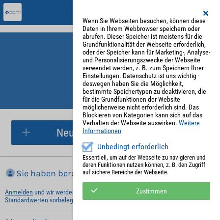
Wenn Sie Webseiten besuchen, können diese
Daten in Ihrem Webbrowser speichern oder
abrufen. Dieser Speicher ist meistens für die
Grundfunktionalität der Webseite erforderlich,
oder der Speicher kann für Marketing-, Analyse-
und Personalisierungszwecke der Webseite
verwendet werden, z. B. zum Speichern Ihrer
Einstellungen. Datenschutz ist uns wichtig -
deswegen haben Sie die Möglichkeit,
bestimmte Speichertypen zu deaktivieren, die
für die Grundfunktionen der Website
Parkplatzreservierung
möglicherweise nicht erforderlich sind. Das
Blockieren von Kategorien kann sich auf das
Verhalten der Webseite auswirken.
Weitere
Neue Parkplatzreservierung
Informationen
Unbedingt erforderlich
Essentiell, um auf der Webseite zu navigieren und
deren Funktionen nutzen können, z. B. den Zugriff
Sie haben bereits ein Konto?
auf sichere Bereiche der Webseite.
Zustimmen
Anmelden
und wir werden die notwendigen Informationen mit Ihren
Standardwerten vorbelegen.