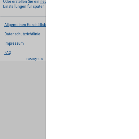
Oder erstellen Sie ein
neues Benutzerkonto
und behalten Sie Ihre
Einstellungen für später.
Allgemeinen Geschäftsbedingungen
Datenschutzrichtlinie
Impressum
FAQ
ParkingHQ® - eine Lösung von
Designa Digital Solutions GmbH