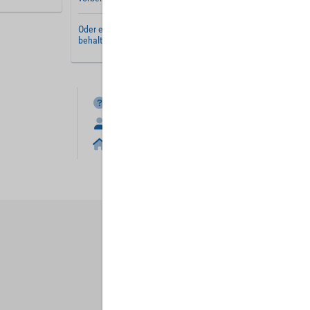
Oder erstellen Sie ein
neues Benutzerkonto
und
behalten Sie Ihre Einstellungen für später.
FAQ
Anmelden
Home