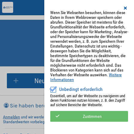
Wenn Sie Webseiten besuchen, können diese
Daten in Ihrem Webbrowser speichern oder
abrufen. Dieser Speicher ist meistens für die
Grundfunktionalität der Webseite erforderlich,
oder der Speicher kann für Marketing-, Analyse-
und Personalisierungszwecke der Webseite
verwendet werden, z. B. zum Speichern Ihrer
Einstellungen. Datenschutz ist uns wichtig -
deswegen haben Sie die Möglichkeit,
bestimmte Speichertypen zu deaktivieren, die
für die Grundfunktionen der Website
Parkplatzreservierung
möglicherweise nicht erforderlich sind. Das
Blockieren von Kategorien kann sich auf das
Verhalten der Webseite auswirken.
Weitere
Neue Parkplatzreservierung
Informationen
Unbedingt erforderlich
Essentiell, um auf der Webseite zu navigieren und
deren Funktionen nutzen können, z. B. den Zugriff
Sie haben bereits ein Konto?
auf sichere Bereiche der Webseite.
Zustimmen
Anmelden
und wir werden die notwendigen Informationen mit Ihren
Standardwerten vorbelegen.