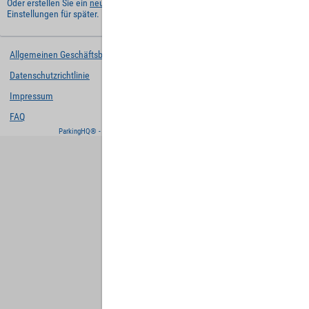
Oder erstellen Sie ein
neues Benutzerkonto
und behalten Sie Ihre
Einstellungen für später.
Allgemeinen Geschäftsbedingungen
Datenschutzrichtlinie
Impressum
FAQ
ParkingHQ® - eine Lösung von
Designa Digital Solutions GmbH