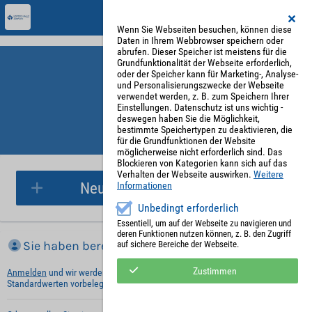
Wenn Sie Webseiten besuchen, können diese
Daten in Ihrem Webbrowser speichern oder
abrufen. Dieser Speicher ist meistens für die
Grundfunktionalität der Webseite erforderlich,
oder der Speicher kann für Marketing-, Analyse-
und Personalisierungszwecke der Webseite
verwendet werden, z. B. zum Speichern Ihrer
Einstellungen. Datenschutz ist uns wichtig -
deswegen haben Sie die Möglichkeit,
bestimmte Speichertypen zu deaktivieren, die
für die Grundfunktionen der Website
Parkplatzreservierung
möglicherweise nicht erforderlich sind. Das
Blockieren von Kategorien kann sich auf das
Verhalten der Webseite auswirken.
Weitere
Neue Parkplatzreservierung
Informationen
Unbedingt erforderlich
Essentiell, um auf der Webseite zu navigieren und
deren Funktionen nutzen können, z. B. den Zugriff
Sie haben bereits ein Konto?
auf sichere Bereiche der Webseite.
Zustimmen
Anmelden
und wir werden die notwendigen Informationen mit Ihren
Standardwerten vorbelegen.