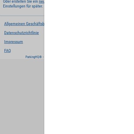
Oder erstellen Sie ein
neues Benutzerkonto
und behalten Sie Ihre
Einstellungen für später.
Allgemeinen Geschäftsbedingungen
Datenschutzrichtlinie
Impressum
FAQ
ParkingHQ® - eine Lösung von
Designa Digital Solutions GmbH