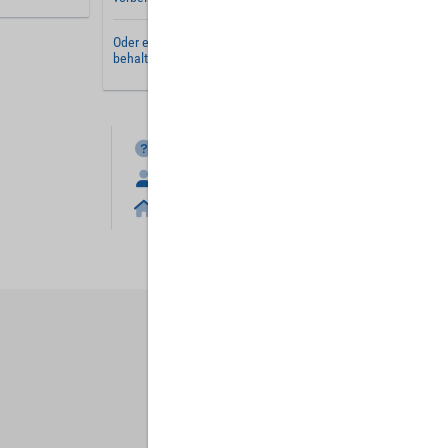
Oder erstellen Sie ein
neues Benutzerkonto
und
behalten Sie Ihre Einstellungen für später.
FAQ
Anmelden
Home