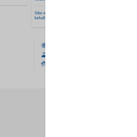
Oder erstellen Sie ein
neues Benutzerkonto
und
behalten Sie Ihre Einstellungen für später.
FAQ
Anmelden
Home