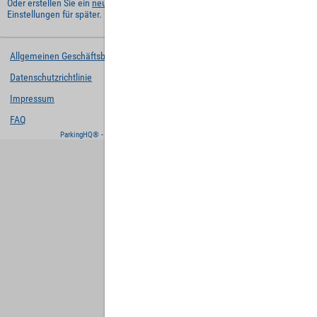
Oder erstellen Sie ein
neues Benutzerkonto
und behalten Sie Ihre
Einstellungen für später.
Allgemeinen Geschäftsbedingungen
Datenschutzrichtlinie
Impressum
FAQ
ParkingHQ® - eine Lösung von
Designa Digital Solutions GmbH