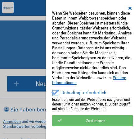
Wenn Sie Webseiten besuchen, können diese
Daten in Ihrem Webbrowser speichern oder
abrufen. Dieser Speicher ist meistens für die
Grundfunktionalität der Webseite erforderlich,
oder der Speicher kann für Marketing-, Analyse-
und Personalisierungszwecke der Webseite
verwendet werden, z. B. zum Speichern Ihrer
Einstellungen. Datenschutz ist uns wichtig -
deswegen haben Sie die Möglichkeit,
bestimmte Speichertypen zu deaktivieren, die
für die Grundfunktionen der Website
Parkplatzreservierung
möglicherweise nicht erforderlich sind. Das
Blockieren von Kategorien kann sich auf das
Verhalten der Webseite auswirken.
Weitere
Neue Parkplatzreservierung
Informationen
Unbedingt erforderlich
Essentiell, um auf der Webseite zu navigieren und
deren Funktionen nutzen können, z. B. den Zugriff
Sie haben bereits ein Konto?
auf sichere Bereiche der Webseite.
Zustimmen
Anmelden
und wir werden die notwendigen Informationen mit Ihren
Standardwerten vorbelegen.