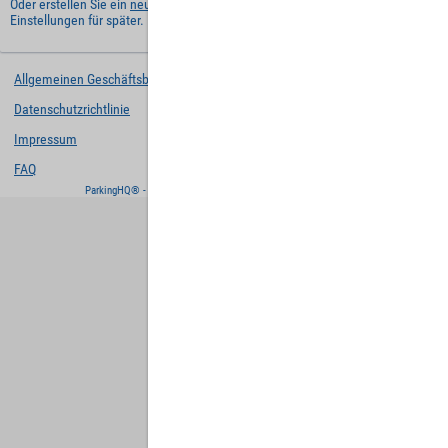
Oder erstellen Sie ein
neues Benutzerkonto
und behalten Sie Ihre
Einstellungen für später.
Allgemeinen Geschäftsbedingungen
Datenschutzrichtlinie
Impressum
FAQ
ParkingHQ® - eine Lösung von
Designa Digital Solutions GmbH