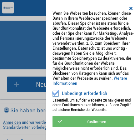
Wenn Sie Webseiten besuchen, können diese
Daten in Ihrem Webbrowser speichern oder
abrufen. Dieser Speicher ist meistens für die
Grundfunktionalität der Webseite erforderlich,
oder der Speicher kann für Marketing-, Analyse-
und Personalisierungszwecke der Webseite
verwendet werden, z. B. zum Speichern Ihrer
Einstellungen. Datenschutz ist uns wichtig -
deswegen haben Sie die Möglichkeit,
bestimmte Speichertypen zu deaktivieren, die
für die Grundfunktionen der Website
Parkplatzreservierung
möglicherweise nicht erforderlich sind. Das
Blockieren von Kategorien kann sich auf das
Verhalten der Webseite auswirken.
Weitere
Neue Parkplatzreservierung
Informationen
Unbedingt erforderlich
Essentiell, um auf der Webseite zu navigieren und
deren Funktionen nutzen können, z. B. den Zugriff
Sie haben bereits ein Konto?
auf sichere Bereiche der Webseite.
Zustimmen
Anmelden
und wir werden die notwendigen Informationen mit Ihren
Standardwerten vorbelegen.