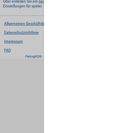
Oder erstellen Sie ein
neues Benutzerkonto
und behalten Sie Ihre
Einstellungen für später.
Allgemeinen Geschäftsbedingungen
Datenschutzrichtlinie
Impressum
FAQ
ParkingHQ® - eine Lösung von
Designa Digital Solutions GmbH