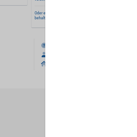
Oder erstellen Sie ein
neues Benutzerkonto
und
behalten Sie Ihre Einstellungen für später.
FAQ
Anmelden
Home