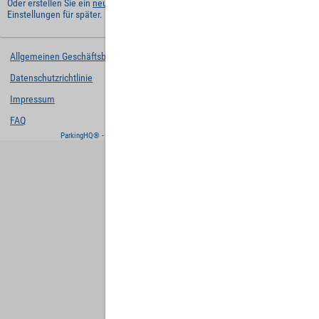
Oder erstellen Sie ein
neues Benutzerkonto
und behalten Sie Ihre
Einstellungen für später.
Allgemeinen Geschäftsbedingungen
Datenschutzrichtlinie
Impressum
FAQ
ParkingHQ® - eine Lösung von
Designa Digital Solutions GmbH