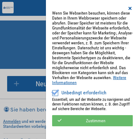
Wenn Sie Webseiten besuchen, können diese
Daten in Ihrem Webbrowser speichern oder
abrufen. Dieser Speicher ist meistens für die
Grundfunktionalität der Webseite erforderlich,
oder der Speicher kann für Marketing-, Analyse-
und Personalisierungszwecke der Webseite
verwendet werden, z. B. zum Speichern Ihrer
Einstellungen. Datenschutz ist uns wichtig -
deswegen haben Sie die Möglichkeit,
bestimmte Speichertypen zu deaktivieren, die
für die Grundfunktionen der Website
Parkplatzreservierung
möglicherweise nicht erforderlich sind. Das
Blockieren von Kategorien kann sich auf das
Verhalten der Webseite auswirken.
Weitere
Neue Parkplatzreservierung
Informationen
Unbedingt erforderlich
Essentiell, um auf der Webseite zu navigieren und
deren Funktionen nutzen können, z. B. den Zugriff
Sie haben bereits ein Konto?
auf sichere Bereiche der Webseite.
Zustimmen
Anmelden
und wir werden die notwendigen Informationen mit Ihren
Standardwerten vorbelegen.