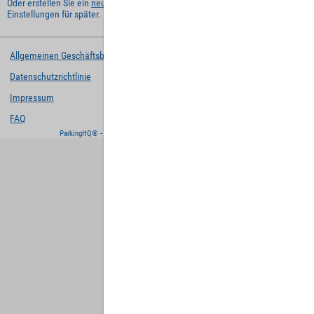
Oder erstellen Sie ein
neues Benutzerkonto
und behalten Sie Ihre
Einstellungen für später.
Allgemeinen Geschäftsbedingungen
Datenschutzrichtlinie
Impressum
FAQ
ParkingHQ® - eine Lösung von
Designa Digital Solutions GmbH