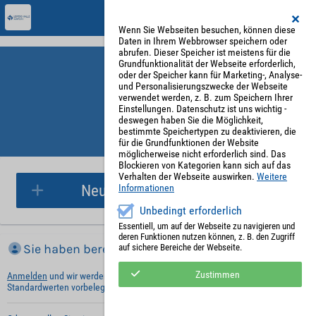
Wenn Sie Webseiten besuchen, können diese
Daten in Ihrem Webbrowser speichern oder
abrufen. Dieser Speicher ist meistens für die
Grundfunktionalität der Webseite erforderlich,
oder der Speicher kann für Marketing-, Analyse-
und Personalisierungszwecke der Webseite
verwendet werden, z. B. zum Speichern Ihrer
Einstellungen. Datenschutz ist uns wichtig -
deswegen haben Sie die Möglichkeit,
bestimmte Speichertypen zu deaktivieren, die
für die Grundfunktionen der Website
Parkplatzreservierung
möglicherweise nicht erforderlich sind. Das
Blockieren von Kategorien kann sich auf das
Verhalten der Webseite auswirken.
Weitere
Neue Parkplatzreservierung
Informationen
Unbedingt erforderlich
Essentiell, um auf der Webseite zu navigieren und
deren Funktionen nutzen können, z. B. den Zugriff
Sie haben bereits ein Konto?
auf sichere Bereiche der Webseite.
Zustimmen
Anmelden
und wir werden die notwendigen Informationen mit Ihren
Standardwerten vorbelegen.