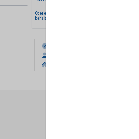
Oder erstellen Sie ein
neues Benutzerkonto
und
behalten Sie Ihre Einstellungen für später.
FAQ
Anmelden
Home