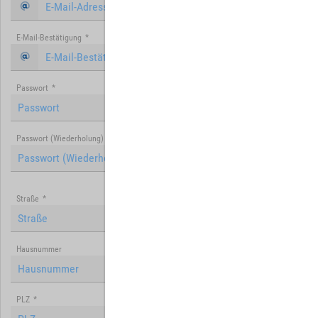
E-Mail-Bestätigung
*
Passwort
*
Passwort (Wiederholung)
*
Straße
*
Hausnummer
PLZ
*