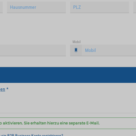
Mobil
gen
*
aktivieren. Sie erhalten hierzu eine separate E-Mail.
r ein B2B Business Konto registrieren?