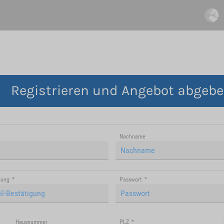
Registrieren und Angebot abgeb
Nachname
gung
*
Passwort
*
Hausnummer
PLZ
*