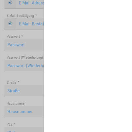
E-Mail-Bestätigung
*
Passwort
*
Passwort (Wiederholung)
*
Straße
*
Hausnummer
PLZ
*