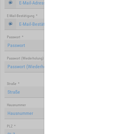
E-Mail-Bestätigung
*
Passwort
*
Passwort (Wiederholung)
*
Straße
*
Hausnummer
PLZ
*