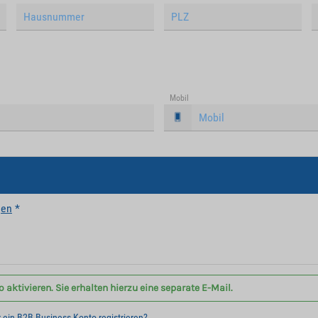
Mobil
gen
*
aktivieren. Sie erhalten hierzu eine separate E-Mail.
r ein B2B Business Konto registrieren?