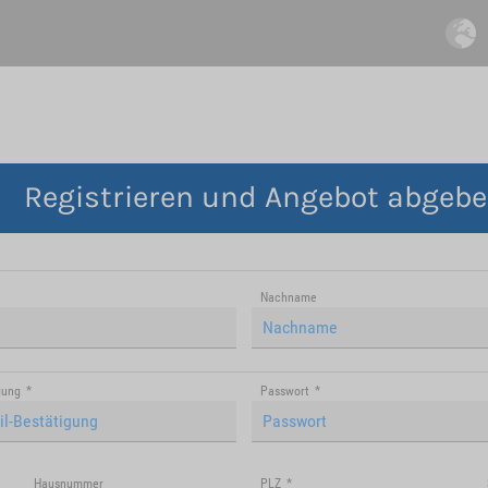
Registrieren und Angebot abgeb
Nachname
gung
*
Passwort
*
Hausnummer
PLZ
*