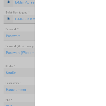
E-Mail-Bestätigung
*
Passwort
*
Passwort (Wiederholung)
*
Straße
*
Hausnummer
PLZ
*