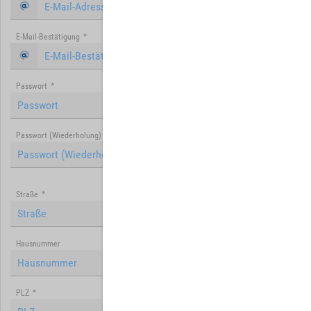
E-Mail-Bestätigung
*
Passwort
*
Passwort (Wiederholung)
*
Straße
*
Hausnummer
PLZ
*