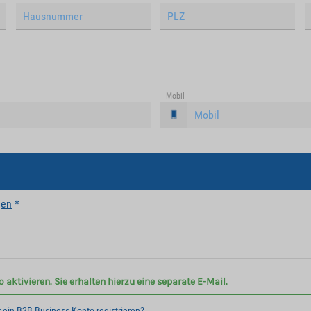
Mobil
gen
*
aktivieren. Sie erhalten hierzu eine separate E-Mail.
r ein B2B Business Konto registrieren?