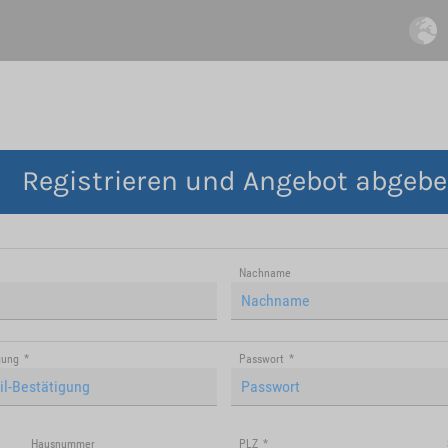
Registrieren und Angebot abgeb
Nachname
gung
*
Passwort
*
Hausnummer
PLZ
*