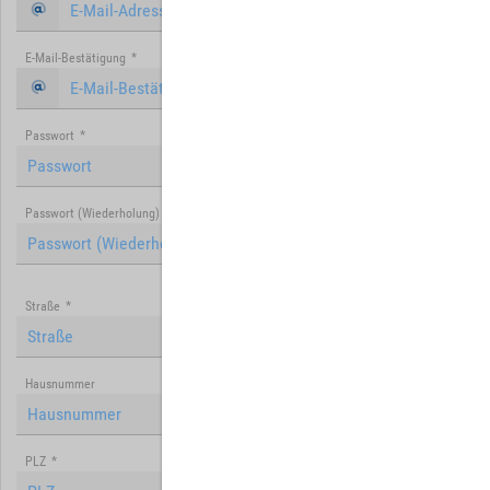
E-Mail-Bestätigung
*
Passwort
*
Passwort (Wiederholung)
*
Straße
*
Hausnummer
PLZ
*