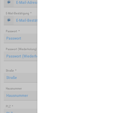
E-Mail-Bestätigung
*
Passwort
*
Passwort (Wiederholung)
*
Straße
*
Hausnummer
PLZ
*