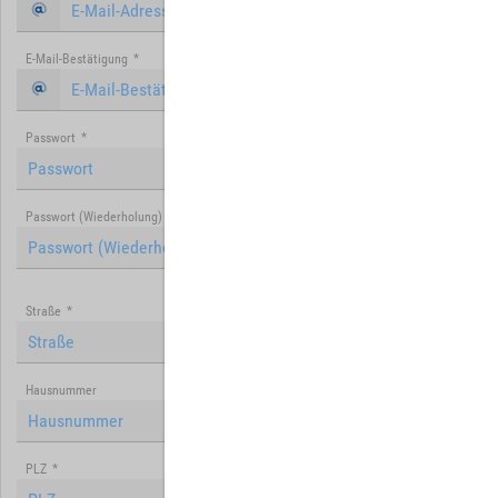
E-Mail-Bestätigung
*
Passwort
*
Passwort (Wiederholung)
*
Straße
*
Hausnummer
PLZ
*