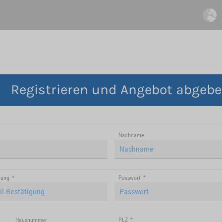
Registrieren und Angebot abgeb
Nachname
gung
*
Passwort
*
Hausnummer
PLZ
*