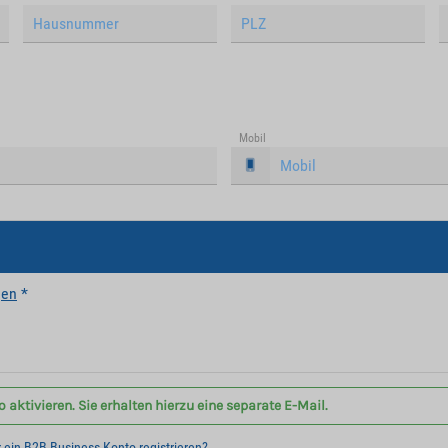
Mobil
gen
*
aktivieren. Sie erhalten hierzu eine separate E-Mail.
r ein B2B Business Konto registrieren?