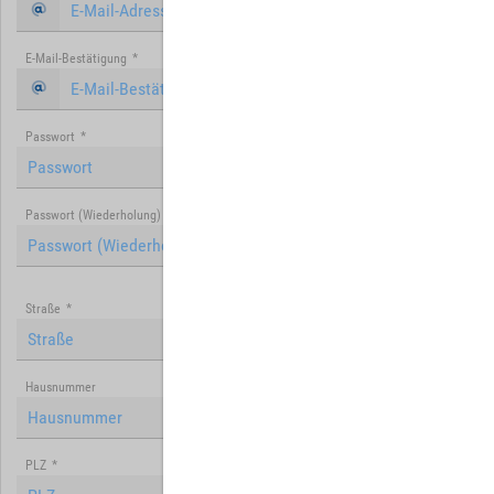
E-Mail-Bestätigung
*
Passwort
*
Passwort (Wiederholung)
*
Straße
*
Hausnummer
PLZ
*