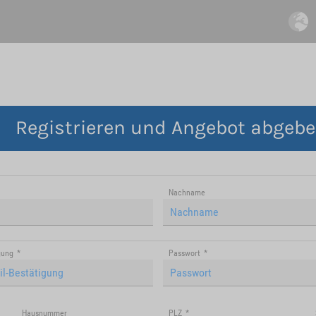
Registrieren und Angebot abgeb
Nachname
gung
*
Passwort
*
Hausnummer
PLZ
*