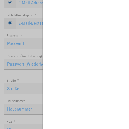
E-Mail-Bestätigung
*
Passwort
*
Passwort (Wiederholung)
*
Straße
*
Hausnummer
PLZ
*