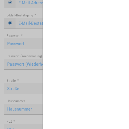
E-Mail-Bestätigung
*
Passwort
*
Passwort (Wiederholung)
*
Straße
*
Hausnummer
PLZ
*