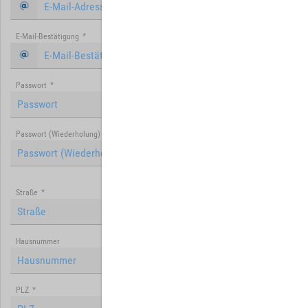
E-Mail-Bestätigung
*
Passwort
*
Passwort (Wiederholung)
*
Straße
*
Hausnummer
PLZ
*