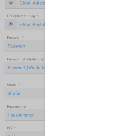
E-Mail-Bestätigung
*
Passwort
*
Passwort (Wiederholung)
*
Straße
*
Hausnummer
PLZ
*