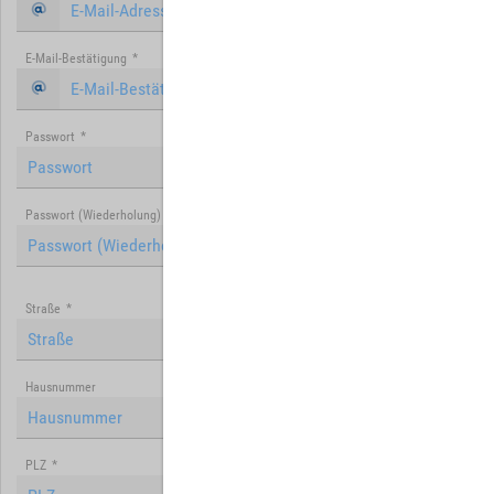
E-Mail-Bestätigung
*
Passwort
*
Passwort (Wiederholung)
*
Straße
*
Hausnummer
PLZ
*