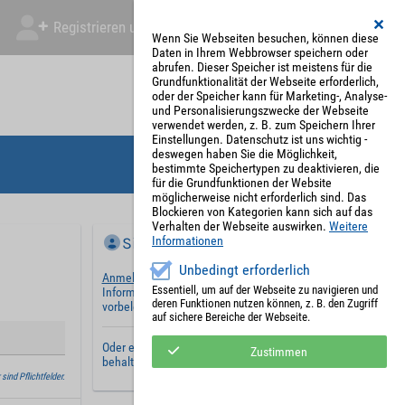
Registrieren und Angebot abgeben
Mein Account
Wenn Sie Webseiten besuchen, können diese
Daten in Ihrem Webbrowser speichern oder
abrufen. Dieser Speicher ist meistens für die
Grundfunktionalität der Webseite erforderlich,
oder der Speicher kann für Marketing-, Analyse-
und Personalisierungszwecke der Webseite
verwendet werden, z. B. zum Speichern Ihrer
Einstellungen. Datenschutz ist uns wichtig -
deswegen haben Sie die Möglichkeit,
bestimmte Speichertypen zu deaktivieren, die
für die Grundfunktionen der Website
möglicherweise nicht erforderlich sind. Das
Blockieren von Kategorien kann sich auf das
Verhalten der Webseite auswirken.
Weitere
Sie haben bereits ein Konto?
Informationen
Unbedingt erforderlich
Anmelden
und wir werden die notwendigen
Essentiell, um auf der Webseite zu navigieren und
Informationen mit Ihren Standardwerten
deren Funktionen nutzen können, z. B. den Zugriff
vorbelegen.
auf sichere Bereiche der Webseite.
Oder erstellen Sie ein
neues Benutzerkonto
und
Zustimmen
behalten Sie Ihre Einstellungen für später.
sind Pflichtfelder.