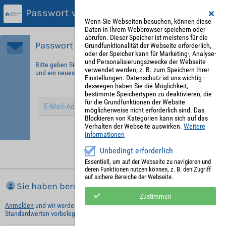
Passwort vergessen?
Wenn Sie Webseiten besuchen, können diese
Daten in Ihrem Webbrowser speichern oder
abrufen. Dieser Speicher ist meistens für die
Passwort vergessen?
Grundfunktionalität der Webseite erforderlich,
oder der Speicher kann für Marketing-, Analyse-
und Personalisierungszwecke der Webseite
Bitte geben Sie Ihre E-Mail-Adresse ein, um sich zu identifizieren
verwendet werden, z. B. zum Speichern Ihrer
und ein neues Passwort zu erhalten!
Einstellungen. Datenschutz ist uns wichtig -
deswegen haben Sie die Möglichkeit,
bestimmte Speichertypen zu deaktivieren, die
für die Grundfunktionen der Website
möglicherweise nicht erforderlich sind. Das
Blockieren von Kategorien kann sich auf das
Verhalten der Webseite auswirken.
Weitere
Hinweis: Mit (*) gekennzeichnete Felder sind Pflichtfelder.
Informationen
Unbedingt erforderlich
Neues Passwort anfordern
Essentiell, um auf der Webseite zu navigieren und
deren Funktionen nutzen können, z. B. den Zugriff
auf sichere Bereiche der Webseite.
Sie haben bereits ein Konto?
Zustimmen
Anmelden
und wir werden die notwendigen Informationen mit Ihren
Standardwerten vorbelegen.