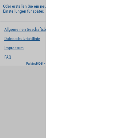
Oder erstellen Sie ein
neues Benutzerkonto
und behalten Sie Ihre
Einstellungen für später.
Allgemeinen Geschäftsbedingungen
Datenschutzrichtlinie
Impressum
FAQ
ParkingHQ® - eine Lösung von
Designa Digital Solutions GmbH