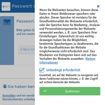
Passwort vergessen?
Wenn Sie Webseiten besuchen, können diese
Daten in Ihrem Webbrowser speichern oder
abrufen. Dieser Speicher ist meistens für die
Passwort vergessen?
Grundfunktionalität der Webseite erforderlich,
oder der Speicher kann für Marketing-, Analyse-
und Personalisierungszwecke der Webseite
Bitte geben Sie Ihre E-Mail-Adresse ein, um sich zu identifizieren
verwendet werden, z. B. zum Speichern Ihrer
und ein neues Passwort zu erhalten!
Einstellungen. Datenschutz ist uns wichtig -
deswegen haben Sie die Möglichkeit,
bestimmte Speichertypen zu deaktivieren, die
für die Grundfunktionen der Website
möglicherweise nicht erforderlich sind. Das
Blockieren von Kategorien kann sich auf das
Verhalten der Webseite auswirken.
Weitere
Hinweis: Mit (*) gekennzeichnete Felder sind Pflichtfelder.
Informationen
Unbedingt erforderlich
Neues Passwort anfordern
Essentiell, um auf der Webseite zu navigieren und
deren Funktionen nutzen können, z. B. den Zugriff
auf sichere Bereiche der Webseite.
Sie haben bereits ein Konto?
Zustimmen
Anmelden
und wir werden die notwendigen Informationen mit Ihren
Standardwerten vorbelegen.