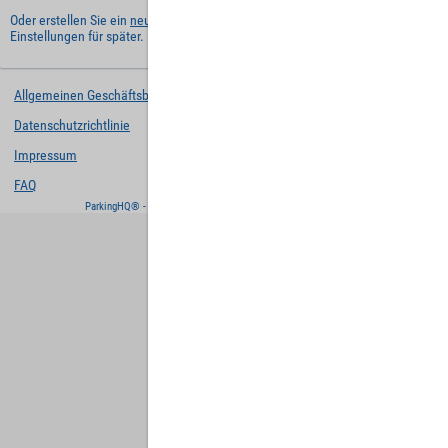
Oder erstellen Sie ein
neues Benutzerkonto
und behalten Sie Ihre
Einstellungen für später.
Allgemeinen Geschäftsbedingungen
Datenschutzrichtlinie
Impressum
FAQ
ParkingHQ® - eine Lösung von
Designa Digital Solutions GmbH