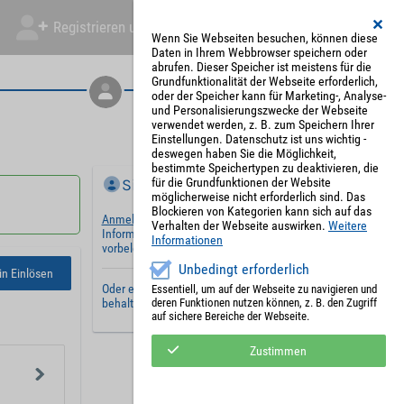
Registrieren und Angebot abgeben
Mein Account
Wenn Sie Webseiten besuchen, können diese
Daten in Ihrem Webbrowser speichern oder
abrufen. Dieser Speicher ist meistens für die
Grundfunktionalität der Webseite erforderlich,
oder der Speicher kann für Marketing-, Analyse-
und Personalisierungszwecke der Webseite
verwendet werden, z. B. zum Speichern Ihrer
Einstellungen. Datenschutz ist uns wichtig -
deswegen haben Sie die Möglichkeit,
bestimmte Speichertypen zu deaktivieren, die
Sie haben bereits ein Konto?
für die Grundfunktionen der Website
möglicherweise nicht erforderlich sind. Das
Blockieren von Kategorien kann sich auf das
Anmelden
und wir werden die notwendigen
Verhalten der Webseite auswirken.
Weitere
Informationen mit Ihren Standardwerten
Informationen
vorbelegen.
Unbedingt erforderlich
in Einlösen
Oder erstellen Sie ein
neues Benutzerkonto
und
Essentiell, um auf der Webseite zu navigieren und
deren Funktionen nutzen können, z. B. den Zugriff
behalten Sie Ihre Einstellungen für später.
auf sichere Bereiche der Webseite.
Zustimmen