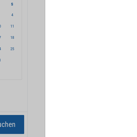
S
S
4
0
11
7
18
4
25
1
uchen