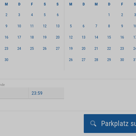
M
D
F
S
S
M
D
M
D
F
2
3
4
5
6
1
2
3
9
10
11
12
13
5
6
7
8
9
1
16
17
18
19
20
12
13
14
15
16
1
23
24
25
26
27
19
20
21
22
23
2
30
26
27
28
29
30
3
nde
Parkplatz s