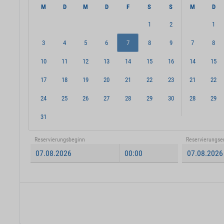
M
D
M
D
F
S
S
M
D
1
2
1
3
4
5
6
7
8
9
7
8
10
11
12
13
14
15
16
14
15
17
18
19
20
21
22
23
21
22
24
25
26
27
28
29
30
28
29
31
Reservierungsbeginn
Reservierungse