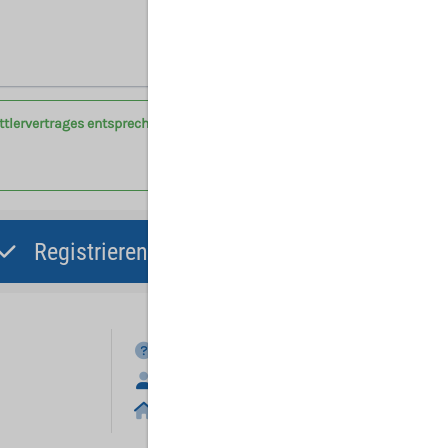
Hinweis: Mit (*) gekennzeichnete Felder sind Pflichtfelder.
ittlervertrages entsprechend der Vertragsbedingungen am
Registrieren und Angebot abgeben
FAQ
Anmelden
Home