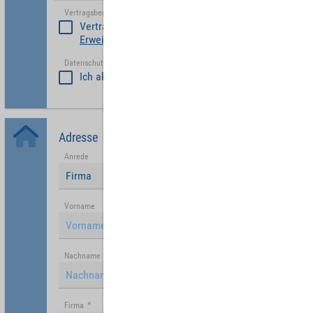
Vertragsbedinungen akzeptieren
*
Vertragsbedinungen akzeptieren
Erweiterte Vertragsbedingungen Partner
Datenschutzerklärung akzeptiert
*
Ich akzeptiere die
Datenschutzrichtlinie
.
Adresse
Anrede
Firma
Vorname
Nachname
Firma
*