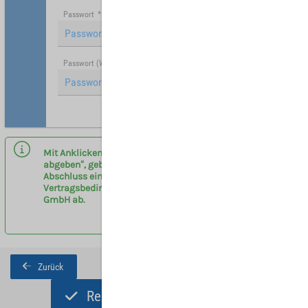
Passwort
*
Passwort (Wiederholung)
*
Hinweis: Mit (*) gekennzeichnete Felder sind Pflichtfelder.
Mit Anklicken des Buttons „Registrieren und Angebot
abgeben“, geben sie eine verbindliche Anfrage zum
Abschluss eines Vermittlervertrages entsprechend der
Vertragsbedingungen am Flughafen Leipzig/Halle
GmbH ab.
Zurück
Registrieren und Angebot abgeben