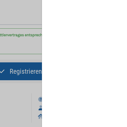
Hinweis: Mit (*) gekennzeichnete Felder sind Pflichtfelder.
ittlervertrages entsprechend der Vertragsbedingungen am
Registrieren und Angebot abgeben
FAQ
Anmelden
Home