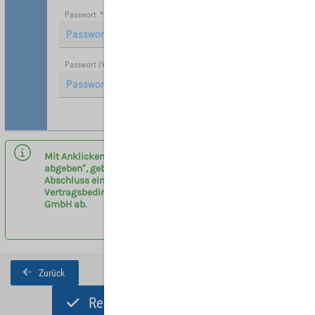
Passwort
*
Passwort (Wiederholung)
*
Hinweis: Mit (*) gekennzeichnete Felder sind Pflichtfelder.
Mit Anklicken des Buttons „Registrieren und Angebot
abgeben“, geben sie eine verbindliche Anfrage zum
Abschluss eines Vermittlervertrages entsprechend der
Vertragsbedingungen am Flughafen Leipzig/Halle
GmbH ab.
Zurück
Registrieren und Angebot abgeben