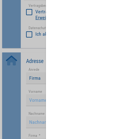
Vertragsbedinungen akzeptieren
*
Vertragsbedinungen akzeptieren
Erweiterte Vertragsbedingungen Partner
Datenschutzerklärung akzeptiert
*
Ich akzeptiere die
Datenschutzrichtlinie
.
Adresse
Anrede
Firma
Vorname
Nachname
Firma
*