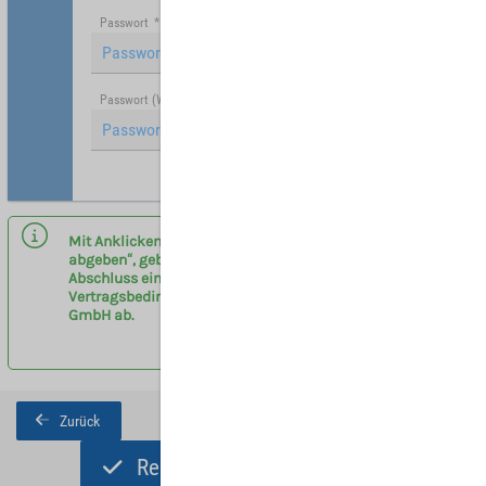
Passwort
*
Passwort (Wiederholung)
*
Hinweis: Mit (*) gekennzeichnete Felder sind Pflichtfelder.
Mit Anklicken des Buttons „Registrieren und Angebot
abgeben“, geben sie eine verbindliche Anfrage zum
Abschluss eines Vermittlervertrages entsprechend der
Vertragsbedingungen am Flughafen Leipzig/Halle
GmbH ab.
Zurück
Registrieren und Angebot abgeben